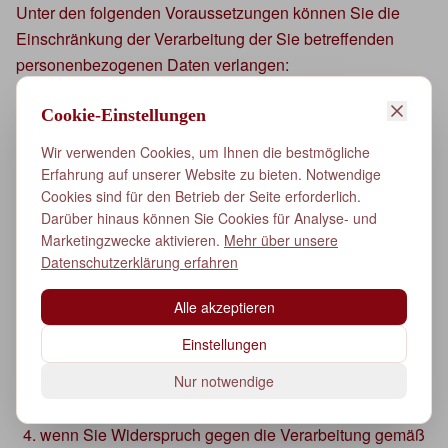
Unter den folgenden Voraussetzungen können Sie die
Einschränkung der Verarbeitung der Sie betreffenden
personenbezogenen Daten verlangen:
wenn Sie die Richtigkeit der Sie betreffenden
Cookie-Einstellungen
personenbezogenen Daten für eine Dauer bestreiten,
die es dem Verantwortlichen ermöglicht, die Richtigkeit
Wir verwenden Cookies, um Ihnen die bestmögliche
Erfahrung auf unserer Website zu bieten. Notwendige
der personenbezogenen Daten zu überprüfen;
Cookies sind für den Betrieb der Seite erforderlich.
die Verarbeitung unrechtmäßig ist und Sie die
Darüber hinaus können Sie Cookies für Analyse- und
Löschung der personenbezogenen Daten ablehnen
Marketingzwecke aktivieren.
Mehr über unsere
und stattdessen die Einschränkung der Nutzung der
Datenschutzerklärung erfahren
personenbezogenen Daten verlangen;
Alle akzeptieren
der Verantwortliche die personenbezogenen Daten für
Einstellungen
die Zwecke der Verarbeitung nicht länger benötigt, Sie
diese jedoch zur Geltendmachung, Ausübung oder
Nur notwendige
Verteidigung von Rechtsansprüchen benötigen, oder
wenn Sie Widerspruch gegen die Verarbeitung gemäß