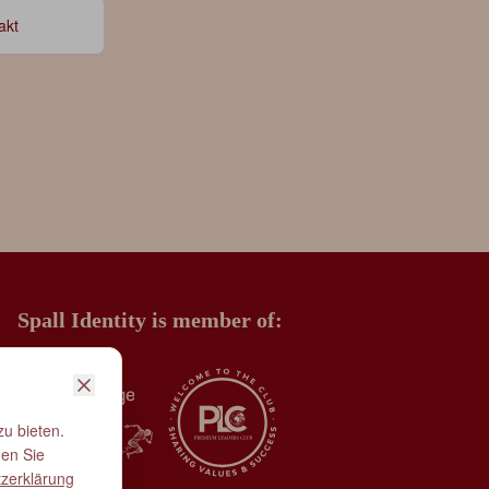
akt
Spall Identity is member of:
u bieten.
nen Sie
zerklärung