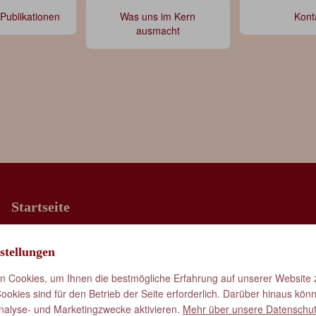
 Publikationen
Was uns im Kern
Kont
ausmacht
Startseite
Was uns im Kern ausmacht
stellungen
Vorträge & Publikationen
Kontakt
 Cookies, um Ihnen die bestmögliche Erfahrung auf unserer Website z
okies sind für den Betrieb der Seite erforderlich. Darüber hinaus kön
nalyse- und Marketingzwecke aktivieren.
Mehr über unsere Datenschut