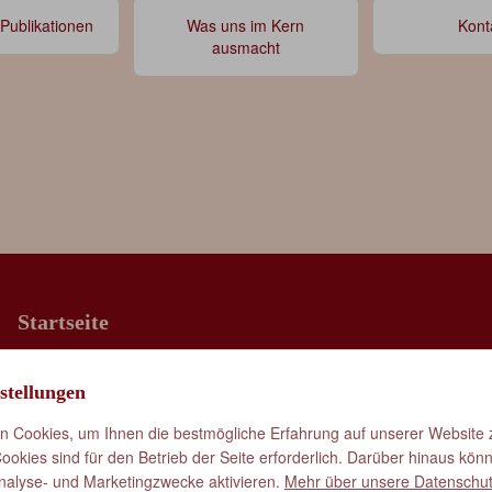
 Publikationen
Was uns im Kern
Kont
ausmacht
Startseite
Was uns im Kern ausmacht
stellungen
Vorträge & Publikationen
Kontakt
 Cookies, um Ihnen die bestmögliche Erfahrung auf unserer Website z
okies sind für den Betrieb der Seite erforderlich. Darüber hinaus kön
nalyse- und Marketingzwecke aktivieren.
Mehr über unsere Datenschut