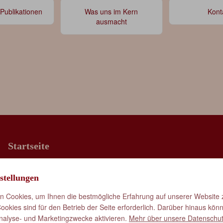
 Publikationen
Was uns im Kern
Kont
ausmacht
Startseite
Was uns im Kern ausmacht
stellungen
Vorträge & Publikationen
Kontakt
 Cookies, um Ihnen die bestmögliche Erfahrung auf unserer Website z
okies sind für den Betrieb der Seite erforderlich. Darüber hinaus kön
nalyse- und Marketingzwecke aktivieren.
Mehr über unsere Datenschut