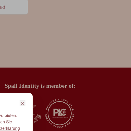
akt
Spall Identity is member of:
u bieten.
nen Sie
zerklärung